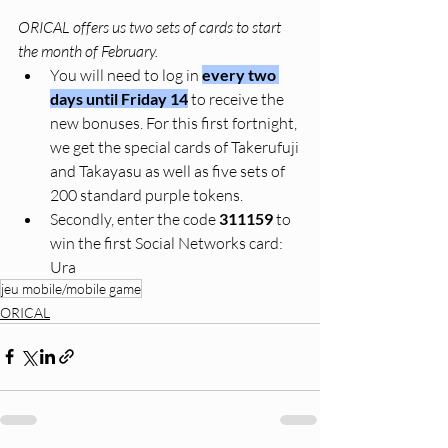
ORICAL offers us two sets of cards to start 
the month of February.
You will need to log in 
every two 
days until Friday 14
 to receive the 
new bonuses. For this first fortnight, 
we get the special cards of Takerufuji 
and Takayasu as well as five sets of 
200 standard purple tokens.
Secondly, enter the code 
311159
 to 
win the first Social Networks card: 
Ura
jeu mobile/mobile game
ORICAL