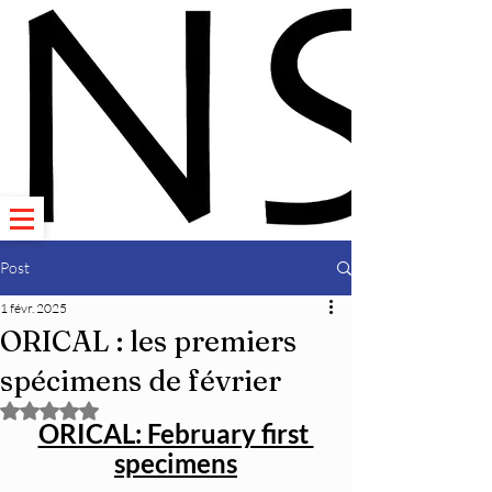
Post
1 févr. 2025
ORICAL : les premiers
spécimens de février
Noté NaN étoiles sur 5.
ORICAL: February first 
specimens