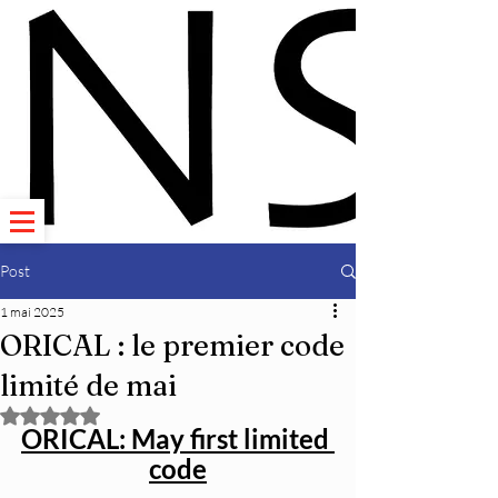
Post
1 mai 2025
ORICAL : le premier code
limité de mai
Noté NaN étoiles sur 5.
ORICAL: May first limited 
code