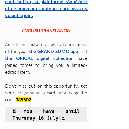
contribution, la plateforme s'améliore 
et de nouveaux contenus enrichissants 
voient le jour.
ENGLISH TRANSLATION
As is their custom for every tournament 
of the year, 
the GRAND SUMO app
 and 
the ORICAL digital collection
 have 
joined forces to bring you a limited-
edition item.
Don’t miss out on this opportunity: get 
your 
Ichiyamamoto
 card now using the 
code 
339602
.
⏳You have until 
Thursday 16 July!⏳