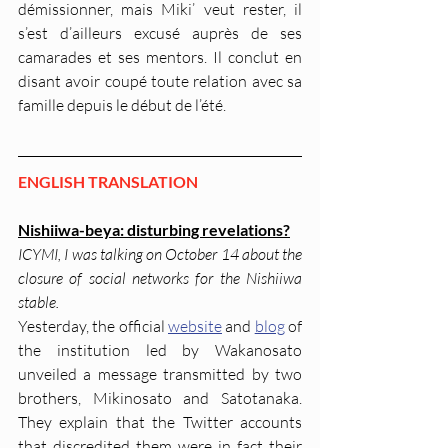
démissionner, mais Miki’ veut rester, il 
s’est d’ailleurs excusé auprès de ses 
camarades et ses mentors. Il conclut en 
disant avoir coupé toute relation avec sa 
famille depuis le début de l’été.
ENGLISH TRANSLATION
Nishiiwa-beya: disturbing revelations?
ICYMI, I was talking on October 14 about the 
closure of social networks for the Nishiiwa 
stable.
Yesterday, the official 
website
 and 
blog
 of 
the institution led by Wakanosato 
unveiled a message transmitted by two 
brothers, Mikinosato and Satotanaka. 
They explain that the Twitter accounts 
that discredited them were in fact their 