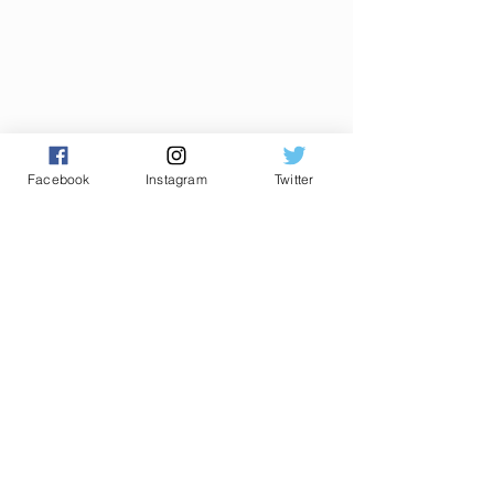
Facebook
Instagram
Twitter
Commentaires
0.0/5 (0)
Commenter et noter...