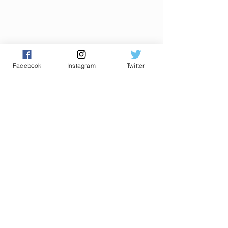
Facebook
Instagram
Twitter
Commentaires
0.0/5 (0)
Commenter et noter...