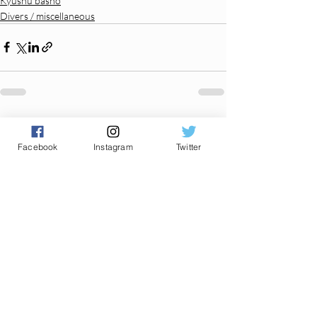
Kyushu basho
Divers / miscellaneous
Posts récents
Voir tout
Facebook
Instagram
Twitter