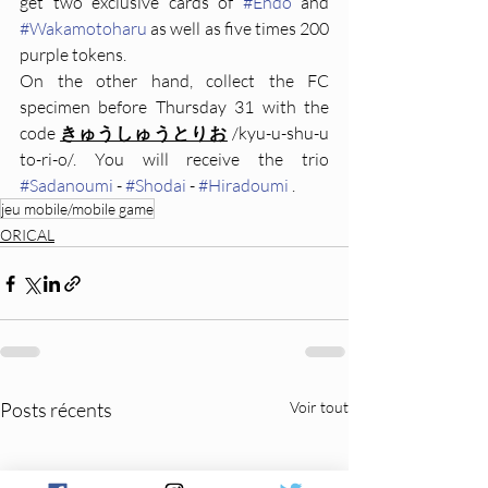
get two exclusive cards of 
#Endo
 and 
#Wakamotoharu
 as well as five times 200 
purple tokens.
On the other hand, collect the FC 
specimen before Thursday 31 with the 
code 
きゅうしゅうとりお
 /kyu-u-shu-u 
to-ri-o/. You will receive the trio 
#Sadanoumi
 - 
#Shodai
 - 
#Hiradoumi
 .
jeu mobile/mobile game
ORICAL
Posts récents
Voir tout