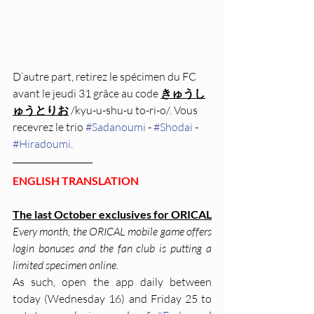
D’autre part, retirez le spécimen du FC 
avant le jeudi 31 grâce au code 
きゅうし
ゅうとりお
 /kyu-u-shu-u to-ri-o/. Vous 
recevrez le trio 
#Sadanoumi
 - 
#Shodai
 - 
#Hiradoumi
.
ENGLISH TRANSLATION
The last October exclusives for ORICAL
Every month, the ORICAL mobile game offers 
login bonuses and the fan club is putting a 
limited specimen online.
As such, open the app daily between 
today (Wednesday 16) and Friday 25 to 